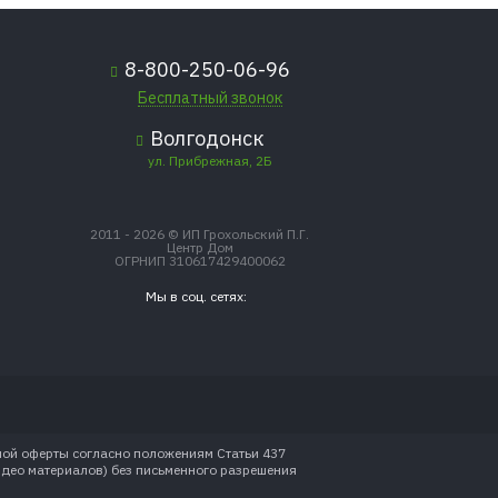
8-800-250-06-96
Бесплатный звонок
Волгодонск
ул. Прибрежная, 2Б
2011 - 2026 © ИП Грохольский П.Г.
Центр Дом
ОГРНИП 310617429400062
Мы в соц. сетях:
ной оферты согласно положениям Статьи 437
идео материалов) без письменного разрешения