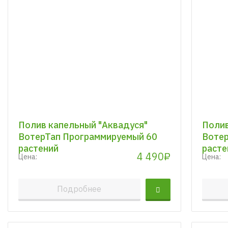
Полив капельный "Аквадуся"
Полив
ВотерТап Программируемый 60
Вотер
растений
расте
4 490₽
Цена:
Цена:
Подробнее