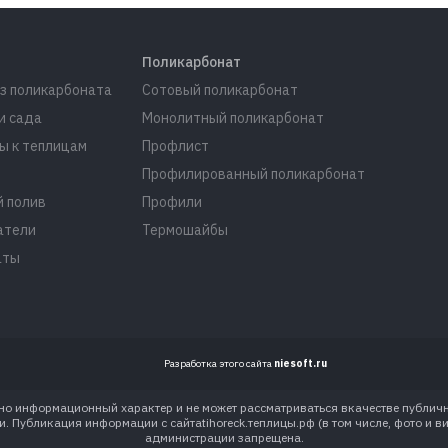
Поликарбонат
з поликарбоната
Сотовый поликарбонат
и сада
Монолитный поликарбонат
ы к теплицам
Профлист
Профилированный поликарбонат
 полив
Профили
атели
Термошайбы
аты
Разработка этого сайта
niesoft.ru
льно информационный характер и не может рассматриваться вкачестве публич
 Публикация информации с сайтаtihoreck.теплицы.рф (в том числе, фото и в
администрации запрещена.