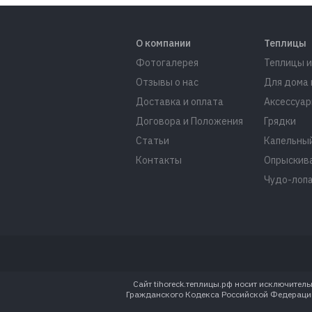
О компании
Теплицы
Фотогалерея
Теплицы и
Отзывы о нас
Для дома 
Доставка и оплата
Аксессуар
Договора и Положения
Грядки
Статьи
Капельный
Контакты
Опрыскив
Чудо-лоп
Сайт tihoreck.теплицы.рф носит исключите
Гражданского Кодекса Российской Федерации.